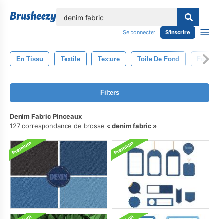
lose
Se connecter
S'inscrire
En Tissu
Textile
Texture
Toile De Fond
Fond D
Filters
Denim Fabric Pinceaux
127 correspondance de brosse
denim fabric