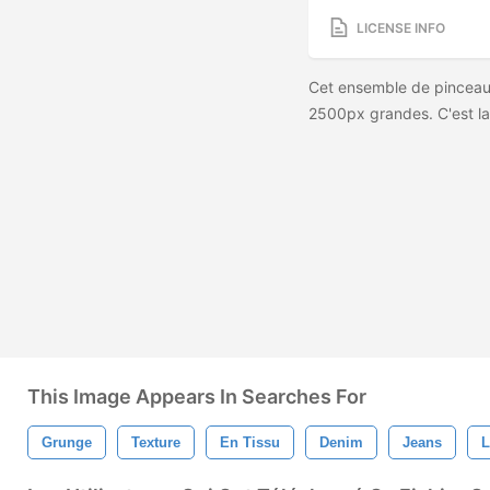
LICENSE INFO
Cet ensemble de pinceaux
2500px grandes. C'est la 
This Image Appears In Searches For
Grunge
Texture
En Tissu
Denim
Jeans
L