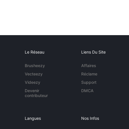
Le Réseau
Liens Du Site
Brusheezy
Affaires
Vecteezy
Réclame
Videezy
Support
Devenir
DMCA
contributeur
Langues
Nos Infos