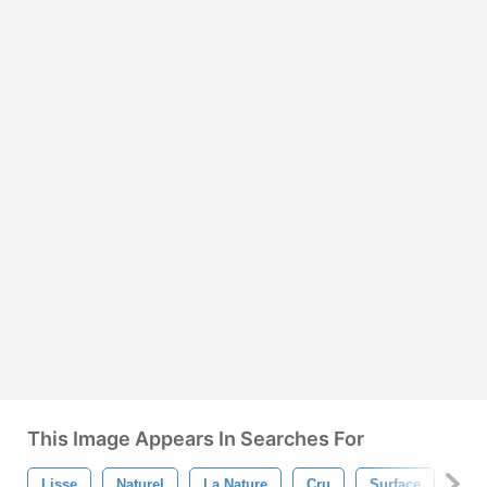
This Image Appears In Searches For
Lisse
Naturel
La Nature
Cru
Surface
Tex