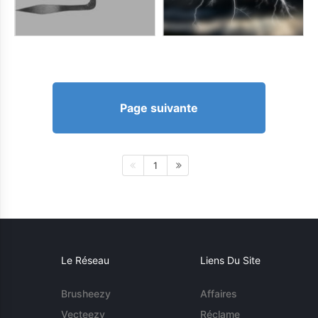
Page suivante
1
Le Réseau
Liens Du Site
Brusheezy
Affaires
Vecteezy
Réclame