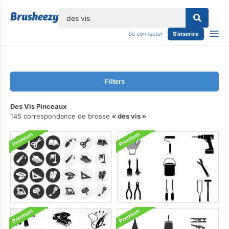
lose
Se connecter
S'inscrire
Filters
Des Vis Pinceaux
145 correspondance de brosse
des vis