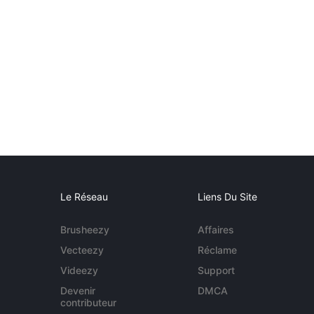
Le Réseau
Liens Du Site
Brusheezy
Affaires
Vecteezy
Réclame
Videezy
Support
Devenir
DMCA
contributeur