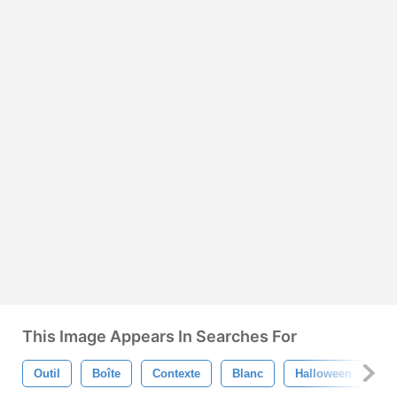
This Image Appears In Searches For
Outil
Boîte
Contexte
Blanc
Halloween
Ef