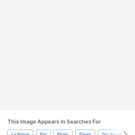
This Image Appears In Searches For
La Nature
Pot
Photo
Fleurs
Des Noisettes