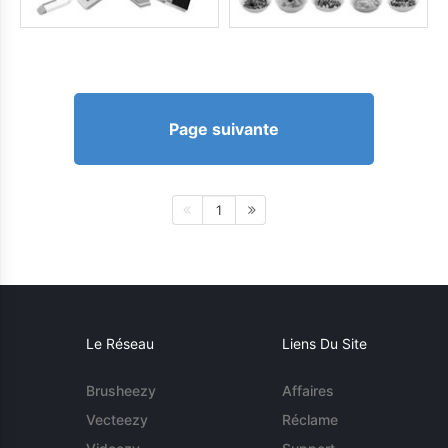
Page suivante
1
Le Réseau
Liens Du Site
Brusheezy
Affaires
Vecteezy
Réclame