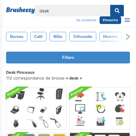
lose
Se connecter
S'inscrire
Bureau
Café
Mâle
Silhouette
Homme
Typ
Filters
Desk Pinceaux
112 correspondance de brosse
desk