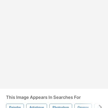
This Image Appears In Searches For
Peindre
Artistique
Photoshop
Grunge
Profes