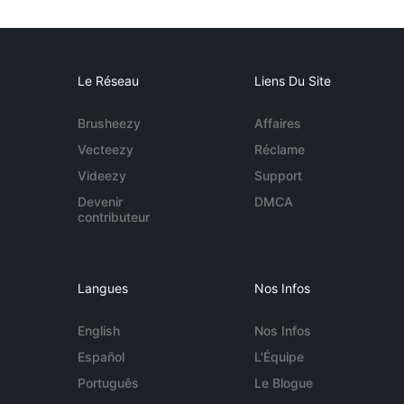
Le Réseau
Liens Du Site
Brusheezy
Affaires
Vecteezy
Réclame
Videezy
Support
Devenir
DMCA
contributeur
Langues
Nos Infos
English
Nos Infos
Español
L'Équipe
Português
Le Blogue