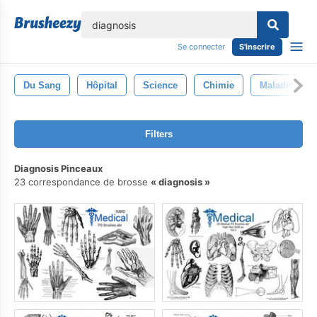
lose
Se connecter
S'inscrire
Du Sang
Hôpital
Science
Chimie
Maladie
Filters
Diagnosis Pinceaux
23 correspondance de brosse
diagnosis