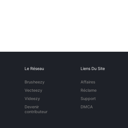
Le Réseau
Liens Du Site
Brusheezy
Affaires
Vecteezy
Réclame
Videezy
Support
Devenir
DMCA
contributeur