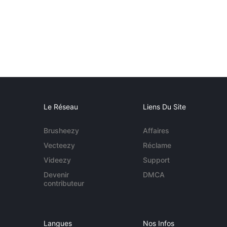
Le Réseau
Liens Du Site
Brusheezy
Affaires
Vecteezy
Réclame
Videezy
Support
Devenir
DMCA
contributeur
Langues
Nos Infos