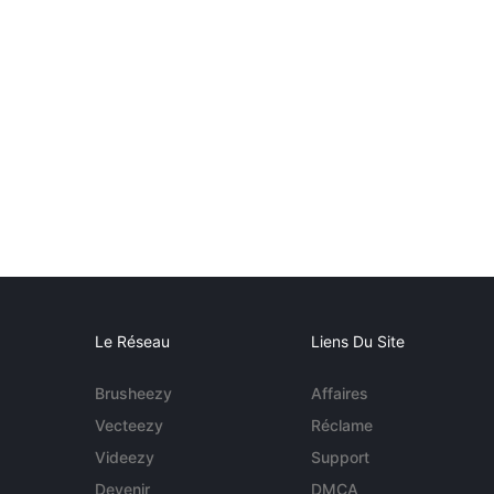
Le Réseau
Liens Du Site
Brusheezy
Affaires
Vecteezy
Réclame
Videezy
Support
Devenir
DMCA