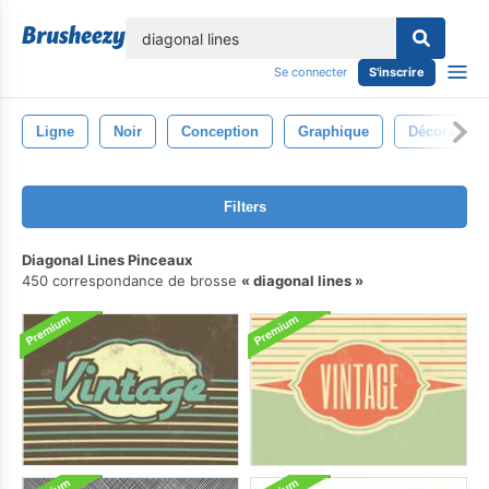
lose
Se connecter
S'inscrire
Ligne
Noir
Conception
Graphique
Décoratif
Filters
Diagonal Lines Pinceaux
450 correspondance de brosse
diagonal lines