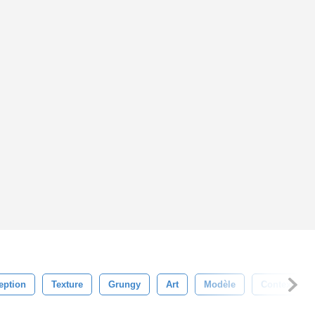
eption
Texture
Grungy
Art
Modèle
Contexte