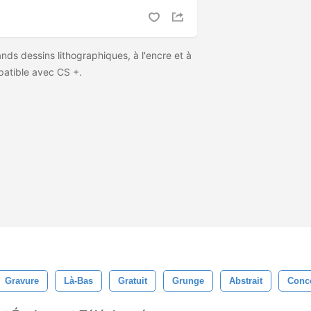
ds dessins lithographiques, à l'encre et à
mpatible avec CS +.
Gravure
Là-Bas
Gratuit
Grunge
Abstrait
Conc