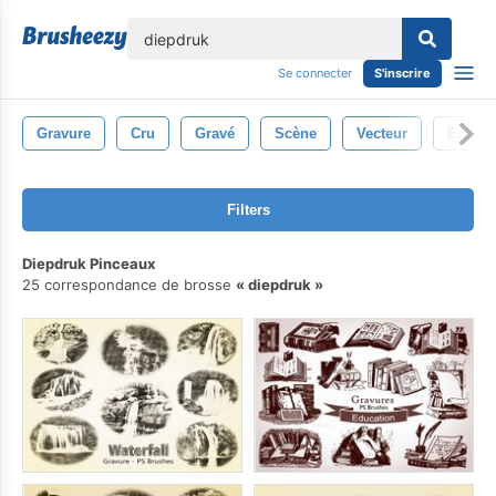
lose
Se connecter
S'inscrire
Gravure
Cru
Gravé
Scène
Vecteur
Encre
Filters
Diepdruk Pinceaux
25 correspondance de brosse
diepdruk