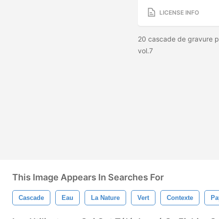
LICENSE INFO
20 cascade de gravure p
vol.7
This Image Appears In Searches For
Cascade
Eau
La Nature
Vert
Contexte
Pa