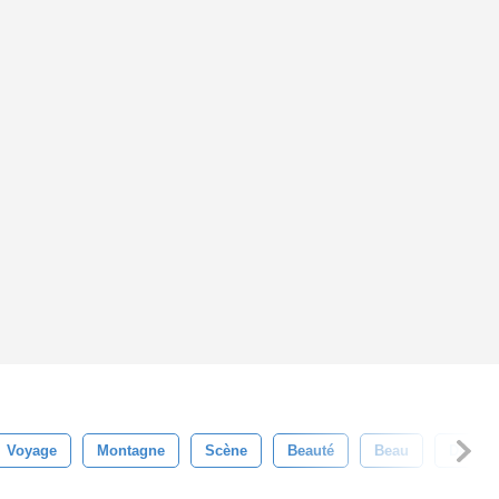
Voyage
Montagne
Scène
Beauté
Beau
De Plei