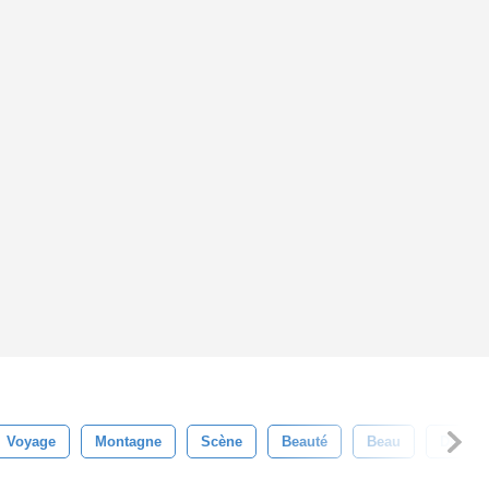
Voyage
Montagne
Scène
Beauté
Beau
De Plei