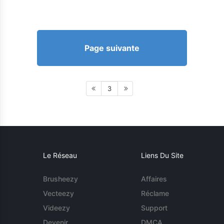
Page suivante
3
Le Réseau
Liens Du Site
Brusheezy
Affaires
Vecteezy
Réclame
Videezy
Support
Devenir
DMCA