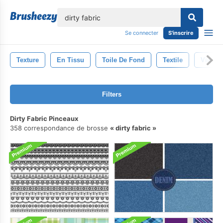
lose
Se connecter
S'inscrire
Texture
En Tissu
Toile De Fond
Textile
Vieux
Filters
Dirty Fabric Pinceaux
358 correspondance de brosse
dirty fabric