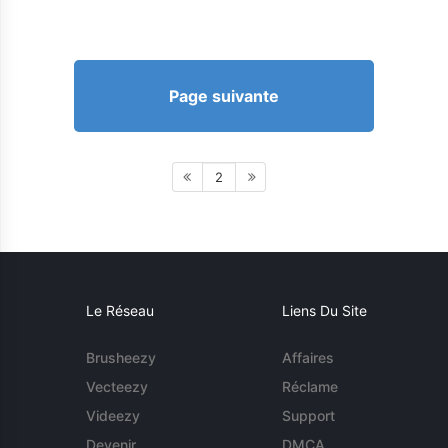
Page suivante
2
Le Réseau
Liens Du Site
Brusheezy
Affaires
Vecteezy
Réclame
Videezy
Support
Devenir
DMCA