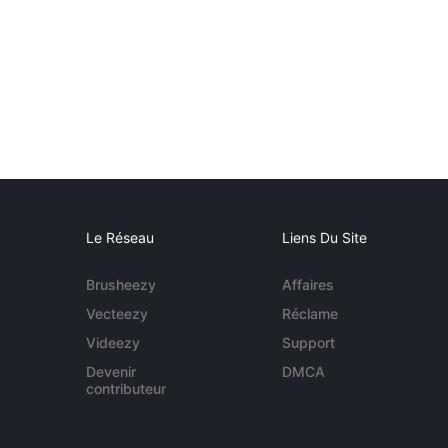
Le Réseau
Liens Du Site
Brusheezy
Affaires
Vecteezy
Réclame
Videezy
Support
Devenir
DMCA
contributeur