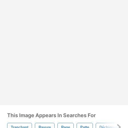
This Image Appears In Searches For
Tranchant
Rayure
Rage
Patte
Déchiqueter