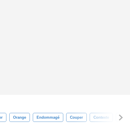
er
Orange
Endommagé
Couper
Contexte
Dang