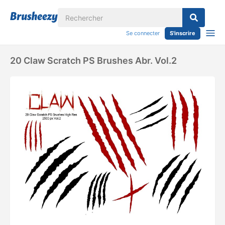
Se connecter
S'inscrire
20 Claw Scratch PS Brushes Abr. Vol.2