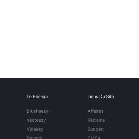
Le Réseau
Liens Du Site
Brusheezy
Affaires
Vecteezy
Réclame
Videezy
Support
Devenir
DMCA