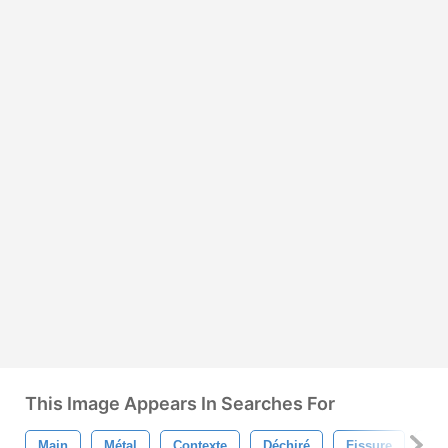
This Image Appears In Searches For
Main
Métal
Contexte
Déchiré
Fissure
An