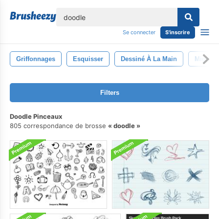
lose
Se connecter
S'inscrire
Griffonnages
Esquisser
Dessiné À La Main
Mignon
Filters
Doodle Pinceaux
805 correspondance de brosse
doodle