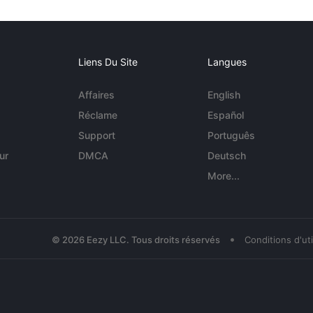
Liens Du Site
Langues
Affaires
English
Réclame
Español
Support
Português
ur
DMCA
Deutsch
More...
•
© 2026 Eezy LLC. Tous droits réservés
Conditions d'uti