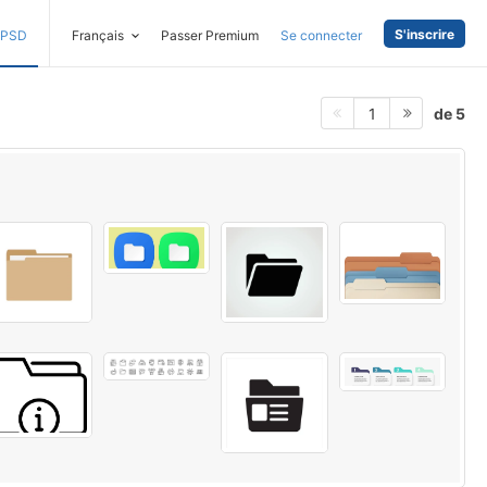
S'inscrire
PSD
Français
Passer Premium
Se connecter
de 5
1