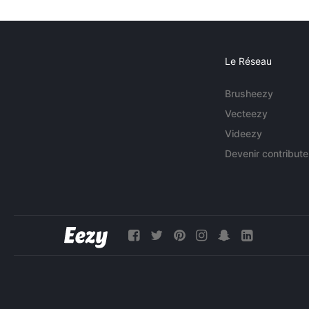
Le Réseau
Brusheezy
Vecteezy
Videezy
Devenir contribute