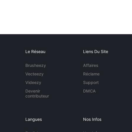
Le Réseau
Liens Du Site
Brusheezy
Affaires
Vecteezy
Réclame
Videezy
Support
Devenir
DMCA
contributeur
Langues
Nos Infos