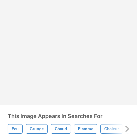
This Image Appears In Searches For
Feu
Grunge
Chaud
Flamme
Chaleur
Brû