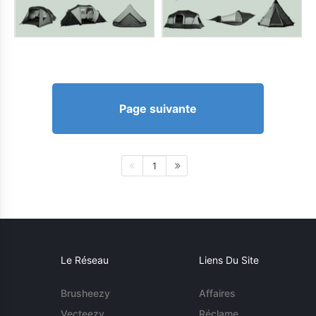
Page suivante
1
Le Réseau
Liens Du Site
Brusheezy
Affaires
Vecteezy
Réclame