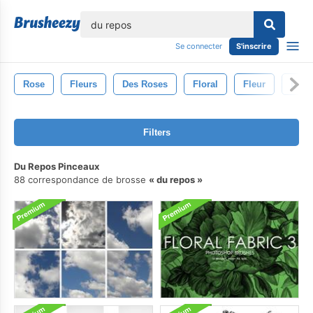
lose
Se connecter
S'inscrire
Rose
Fleurs
Des Roses
Floral
Fleur
La N
Filters
Du Repos Pinceaux
88 correspondance de brosse
du repos