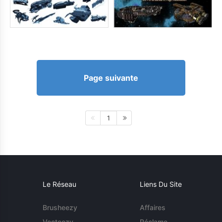
Page suivante
1
Le Réseau
Liens Du Site
Brusheezy
Affaires
Vecteezy
Réclame