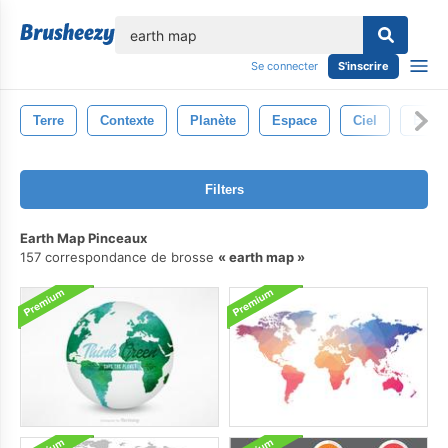
lose
Se connecter
S'inscrire
Terre
Contexte
Planète
Espace
Ciel
Étoil
Filters
Earth Map Pinceaux
157 correspondance de brosse
earth map