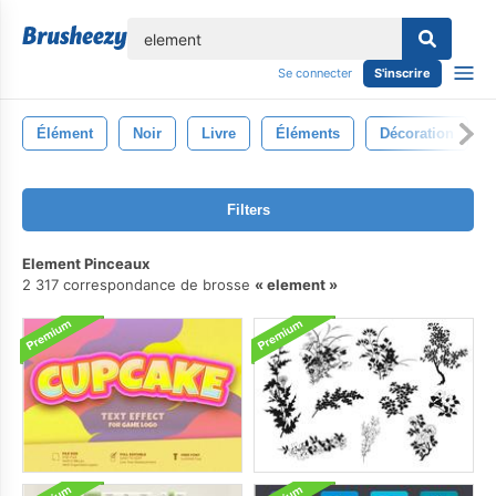
lose
Se connecter
S'inscrire
Élément
Noir
Livre
Éléments
Décoration
Filters
Element Pinceaux
2 317 correspondance de brosse
element