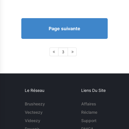
Page suivante
3
Le Réseau
Liens Du Site
Brusheezy
Affaires
Vecteezy
Réclame
Videezy
Support
Devenir
DMCA