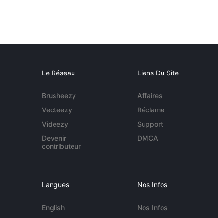
Le Réseau
Liens Du Site
Brusheezy
Affaires
Vecteezy
Réclame
Videezy
Support
Devenir
DMCA
contributeur
Langues
Nos Infos
English
Nos Infos