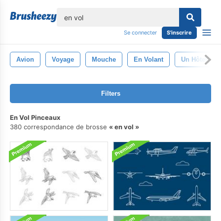
lose
Se connecter
S'inscrire
Avion
Voyage
Mouche
En Volant
Un Hôtel
Filters
En Vol Pinceaux
380 correspondance de brosse
en vol