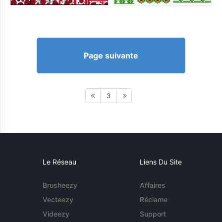
Page suivante
3
Le Réseau
Liens Du Site
Brusheezy
Affaires
Vecteezy
Réclame
Videezy
Support