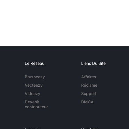
Le Réseau
Liens Du Site
Brusheezy
Affaires
Vecteezy
Réclame
Videezy
Support
Devenir
DMCA
contributeur