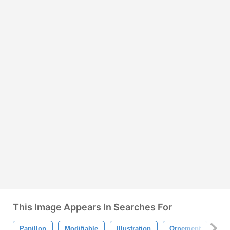
This Image Appears In Searches For
Papillon
Modifiable
Illustration
Ornement
Fo