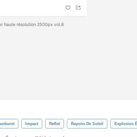
abr haute résolution 2500px vol.8
unburst
Impact
Reflet
Rayons De Soleil
Explosion É