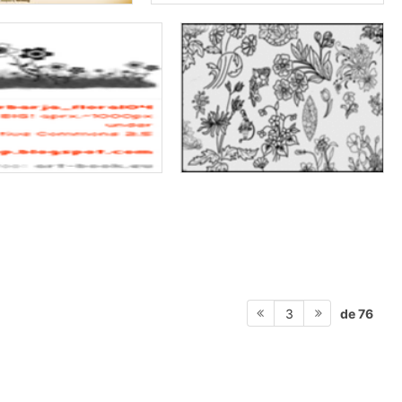
de 76
3