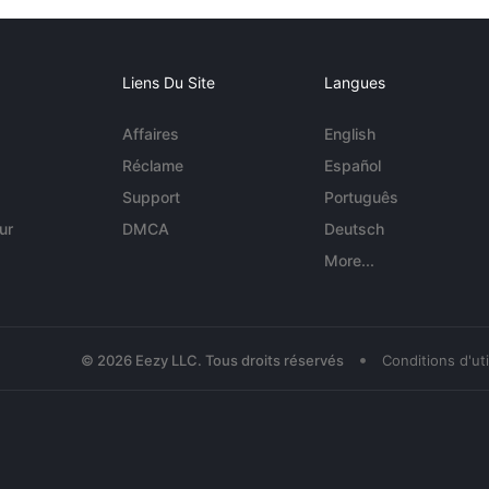
Liens Du Site
Langues
Affaires
English
Réclame
Español
Support
Português
ur
DMCA
Deutsch
More...
•
© 2026 Eezy LLC. Tous droits réservés
Conditions d'uti