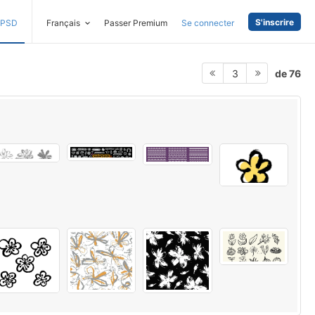
S'inscrire
PSD
Français
Passer Premium
Se connecter
de 76
3