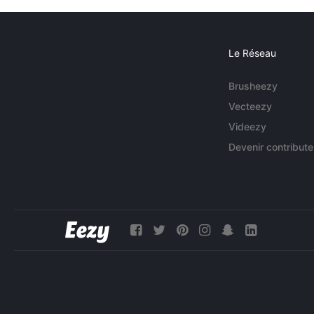
Le Réseau
Brusheezy
Vecteezy
Videezy
Devenir contribute