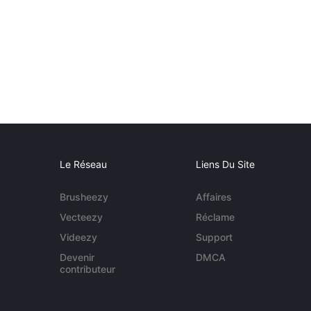
Le Réseau
Liens Du Site
Brusheezy
Affaires
Vecteezy
Réclame
Videezy
Support
Devenir
DMCA
contributeur