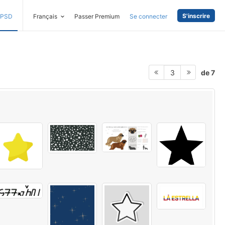
S'inscrire
PSD
Français
Passer Premium
Se connecter
de 7
3