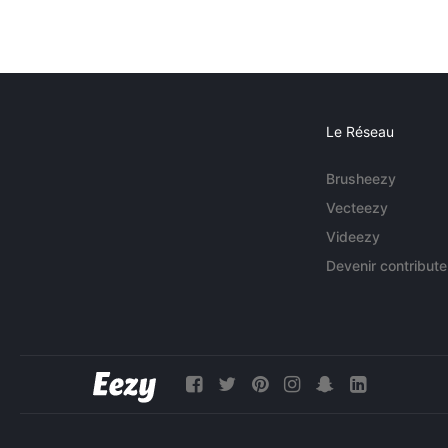
Le Réseau
Brusheezy
Vecteezy
Videezy
Devenir contribute