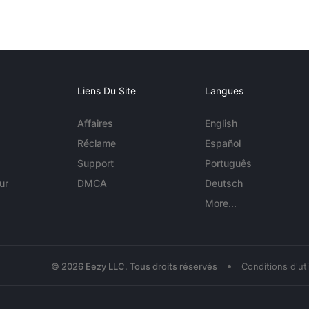
Liens Du Site
Langues
Affaires
English
Réclame
Español
Support
Português
ur
DMCA
Deutsch
More...
•
© 2026 Eezy LLC. Tous droits réservés
Conditions d'uti