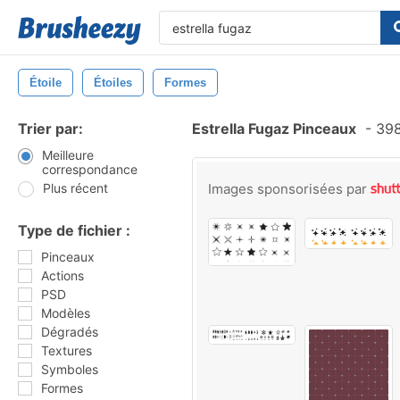
Étoile
Étoiles
Formes
Trier par:
Estrella Fugaz Pinceaux
-
398
Meilleure
correspondance
Plus récent
Images sponsorisées par
Type de fichier :
Pinceaux
Actions
PSD
Modèles
Dégradés
Textures
Symboles
Formes