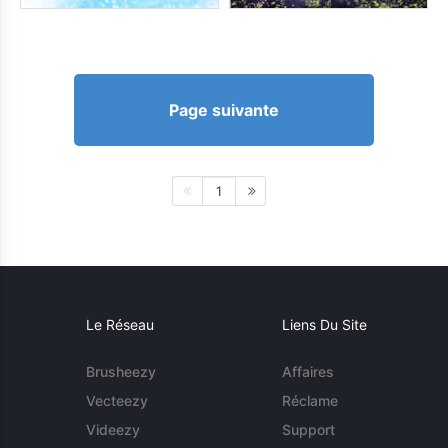
Page suivante
1
Le Réseau
Liens Du Site
Brusheezy
Affaires
Vecteezy
Réclame
Videezy
Support