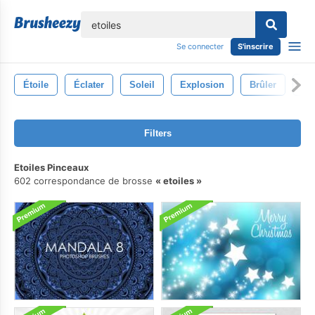
lose
Se connecter
S'inscrire
Étoile
Éclater
Soleil
Explosion
Brûler
Ch
Filters
Etoiles Pinceaux
602 correspondance de brosse
etoiles