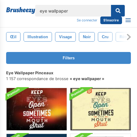
lose
Se connecter
S'inscrire
Œil
Illustration
Visage
Noir
Cru
Rétro
Filters
Eye Wallpaper Pinceaux
1 157 correspondance de brosse
eye wallpaper