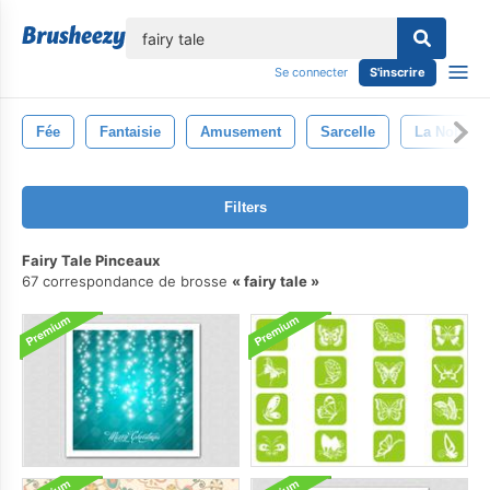
lose
Se connecter
S'inscrire
Fée
Fantaisie
Amusement
Sarcelle
La Nobles
Filters
Fairy Tale Pinceaux
67 correspondance de brosse
fairy tale