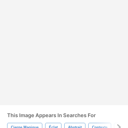
This Image Appears In Searches For
Cierge Magique
Éclat
Abstrait
Contexte
Bleu