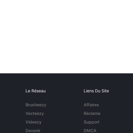
Le Réseau
Liens Du Site
Brusheezy
Affaires
Vecteezy
Réclame
Videezy
Support
Devenir
DMCA