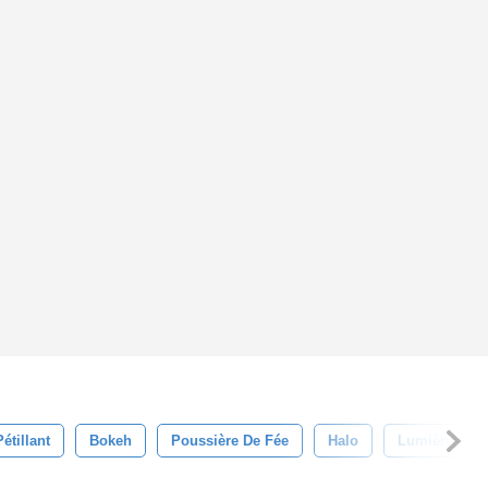
Pétillant
Bokeh
Poussière De Fée
Halo
Lumière Mag