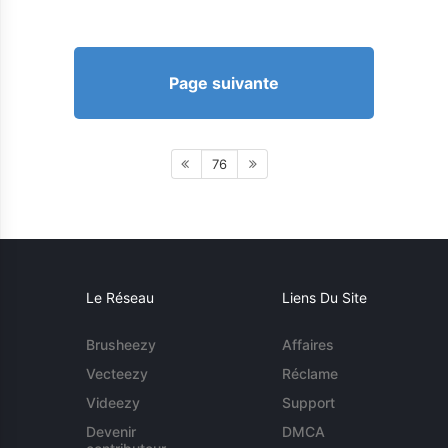
Page suivante
76
Le Réseau
Liens Du Site
Brusheezy
Affaires
Vecteezy
Réclame
Videezy
Support
Devenir
DMCA