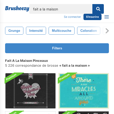
lose
Se connecter
S'inscrire
Grunge
Intensité
Multicouche
Coloration
Vibr
Filters
Fait A La Maison Pinceaux
5 226 correspondance de brosse
fait a la maison