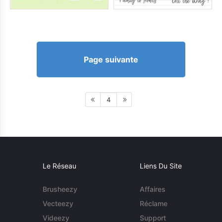
Page suivante
4
Le Réseau
Liens Du Site
Brusheezy
Affaires
Vecteezy
Réclame
Videezy
Support