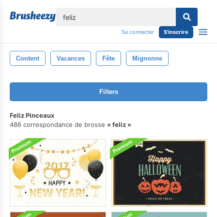
lose
Se connecter
S'inscrire
Content
Vacances
Fête
Mignonne
Filters
Feliz Pinceaux
486 correspondance de brosse
feliz