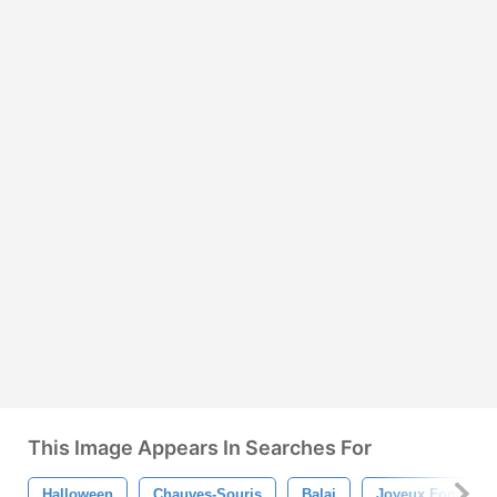
This Image Appears In Searches For
Halloween
Chauves-Souris
Balai
Joyeux Fond D&#