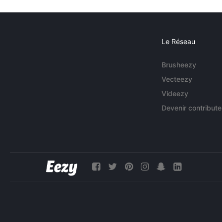
Le Réseau
Brusheezy
Vecteezy
Videezy
Devenir contribute