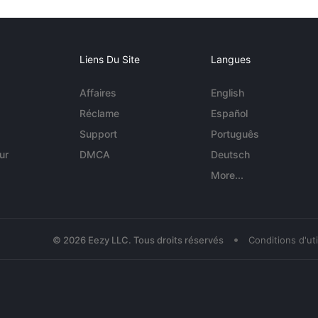
Liens Du Site
Langues
Affaires
English
Réclame
Español
Support
Português
ur
DMCA
Deutsch
More...
•
© 2026 Eezy LLC. Tous droits réservés
Conditions d'uti