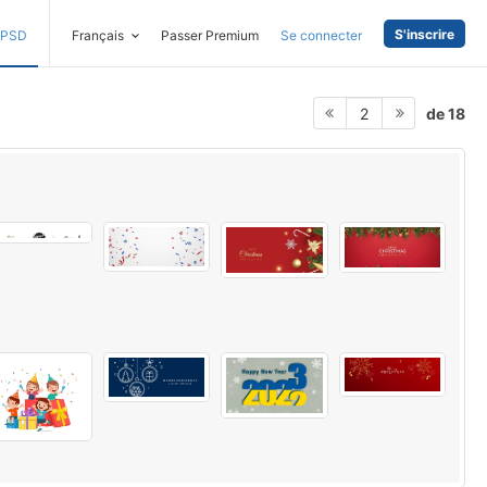
S'inscrire
PSD
Français
Passer Premium
Se connecter
de 18
2