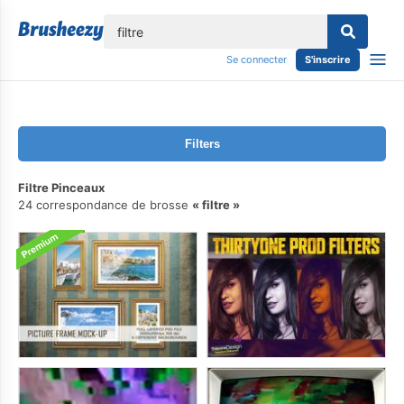
lose
Se connecter
S'inscrire
Filters
Filtre Pinceaux
24 correspondance de brosse
filtre