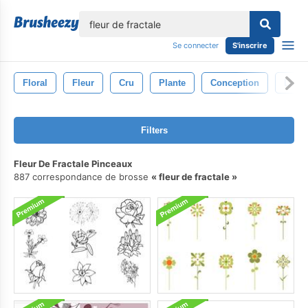
lose
Se connecter
S'inscrire
Floral
Fleur
Cru
Plante
Conception
La Na
Filters
Fleur De Fractale Pinceaux
887 correspondance de brosse
fleur de fractale