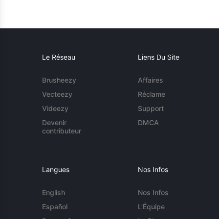
Le Réseau
Liens Du Site
Brusheezy
Affaires
Vecteezy
Réclame
Videezy
Support
Devenir
DMCA
contributeur
Langues
Nos Infos
English
Nos Infos
Español
L'Équipe