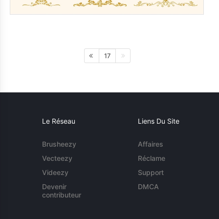
17
Le Réseau
Liens Du Site
Brusheezy
Affaires
Vecteezy
Réclame
Videezy
Support
Devenir
DMCA
contributeur