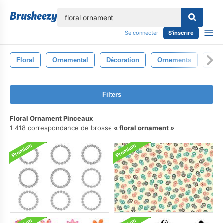
lose
Se connecter
S'inscrire
Floral
Ornemental
Décoration
Ornements
Déco
Filters
Floral Ornament Pinceaux
1 418 correspondance de brosse
floral ornament